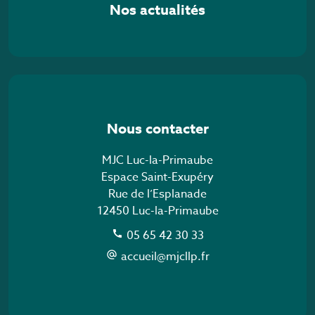
Nos actualités
Nous contacter
MJC Luc-la-Primaube
Espace Saint-Exupéry
Rue de l’Esplanade
12450 Luc-la-Primaube
05 65 42 30 33
call
accueil@mjcllp.fr
alternate_email