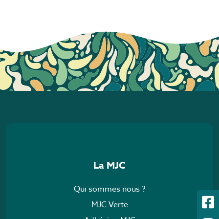
La MJC
Qui sommes nous ?
MJC Verte