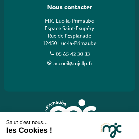
Nous contacter
MJC Luc-la-Primaube
Espace Saint-Exupéry
Rue de l’Esplanade
12450 Luc-la-Primaube
05 65 42 30 33
call
accueil@mjcllp.fr
alternate_email
Salut c'est nous...
les Cookies !