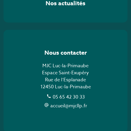
Nos actualités
Nous contacter
MJC Luc-la-Primaube
Espace Saint-Exupéry
Rue de l’Esplanade
12450 Luc-la-Primaube
05 65 42 30 33
call
accueil@mjcllp.fr
alternate_email